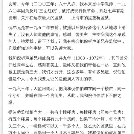
证
友琦。今年（二〇〇三年）六十八岁。我本来是中学教师，一九
六〇年因为反对“三面红旗”，被打成现行反革命，判处七年有期
徒刑，关押在远东最大的监狱——上海市的提篮桥监狱。
倪弟兄是在一九五二年被捕，被捕以后就好象这个人从地球上消
失了，没有人知道他的事情。感谢、赞美主，主怜悯我这个卑贱
的人，祂爱我，留下了我，让我有机会把倪柝声弟兄在监狱中，
凡我所知道的事情，可以告诉大家。
我和倪柝声弟兄相处前后一共九年（1963～1972年），其间曾分
开过两年左右。感谢赞美主，最终又把我们带领在一起，直到他
被主接走前三天，我们才分开。这么多年，有许多见证。倪伯伯
也是个人，今天我要见证的是他属人方面的事。
一九六三年，因监房调动，把我和倪伯伯调在同一个楼层，同一
个小组，并睡在同一个房间里。从此，我和倪伯伯结下不解之
缘。
提篮桥监狱相当大，一共有十幢楼房，每幢楼房（即每个监房）
有五个楼层，每个楼层有九十个房间。如果平均计算，每个房间
关三个人，一幢楼就可以关一千多个人。这么大的监狱里，在几
万个人当中，要遇到一个人并不是容易的。我和倪伯伯就在第三