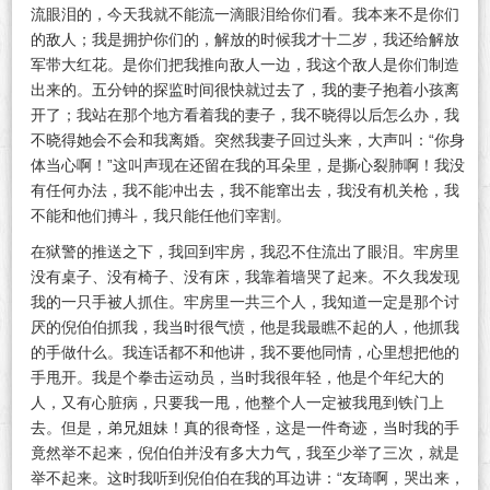
流眼泪的，今天我就不能流一滴眼泪给你们看。我本来不是你们
的敌人；我是拥护你们的，解放的时候我才十二岁，我还给解放
军带大红花。是你们把我推向敌人一边，我这个敌人是你们制造
出来的。五分钟的探监时间很快就过去了，我的妻子抱着小孩离
开了；我站在那个地方看着我的妻子，我不晓得以后怎么办，我
不晓得她会不会和我离婚。突然我妻子回过头来，大声叫：“你身
体当心啊！”这叫声现在还留在我的耳朵里，是撕心裂肺啊！我没
有任何办法，我不能冲出去，我不能窜出去，我没有机关枪，我
不能和他们搏斗，我只能任他们宰割。
在狱警的推送之下，我回到牢房，我忍不住流出了眼泪。牢房里
没有桌子、没有椅子、没有床，我靠着墙哭了起来。不久我发现
我的一只手被人抓住。牢房里一共三个人，我知道一定是那个讨
厌的倪伯伯抓我，我当时很气愤，他是我最瞧不起的人，他抓我
的手做什么。我连话都不和他讲，我不要他同情，心里想把他的
手甩开。我是个拳击运动员，当时我很年轻，他是个年纪大的
人，又有心脏病，只要我一甩，他整个人一定被我甩到铁门上
去。但是，弟兄姐妹！真的很奇怪，这是一件奇迹，当时我的手
竟然举不起来，倪伯伯并没有多大力气，我至少举了三次，就是
举不起来。这时我听到倪伯伯在我的耳边讲：“友琦啊，哭出来，