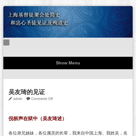
Show Menu
难忘的一九四八
忠心圣徒见证
关于本站
站务公告
吴友琦的见证
on
admin
Comments Off
吴
友
琦
倪柝声在狱中（吴友琦述）
的
见
各位弟兄姊妹，各位属灵的长辈，我来自中国上海。我姓吴，名