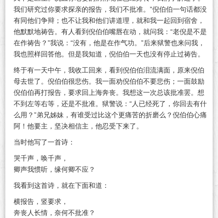
我们研究过你要求探亲的报告，我们不批准。”倪伯伯一句话都没
有同他们争辩；也不让我和他们讲道理，就和我一起回到宿舍，
他默默地祷告。有人看到倪伯伯嘴唇在动，就问我：“老倪是不是
在作祷告？”我说：“没有，他是在作气功。”后来狱警也来问我，
我也照样回答他。但是我知道，倪伯伯一天也没有停止过祷告。
终于有一天中午，我收工回来，看到倪伯伯泪流满面，原来倪伯
母去世了。倪伯伯很悲伤。我一面劝倪伯伯不要悲伤；一面鼓励
倪伯伯再打报告，要求回上海奔丧。我想这一次总该批准罢。想
不到左等右等，还是不批准。狱警说：“人已经死了，你回去有什
么用？”弟兄姊妹，有谁受过比这个更痛苦的折磨么？倪伯伯心痛
阿！他要主，坚决相信主，他忍受下来了。
当时他写了一首诗：
哭千声，唤千声，
卿声我惯听，缘何卿不应？
我看到这首诗，就在下面和道：
横报告，竖要求，
奔丧人长情，奈何不批准？