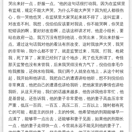
哭出来好一点，舒服一点。”他的这句话很打动我。因为在监狱里
有监规，规定不能大声哭。为什么不能大声哭？因为犯人都很伤
心，你一哭他也哭，在监狱里大家哭起来就不得了，这叫监潇，
对改造不利。我想，倪伯伯应该要对我说，你不能哭啊，你哭是
犯错误的啊，要好好改造啊，总该这样讲才对。他是小组长，要
站在政府一边。我万万没有想到他说，你哭出来，哭出来舒服一
点。通过这句话我对他的看法有所改变。这时我放声大哭，我哭
的非常响，我什么都不管了。就是监警过来，骂我、打我、枪毙
我，死了算了，家里已经到了这个地步，死了也无所谓了。奇怪
那天监警也没有来管我，后来我哭得没有力气了，倪伯伯拿毛巾
给我擦脸，还倒水给我喝。我们两个人就坐在地上，从这个时候
起，我开始和他讲话。我把自己的遭遇讲给他听，想不到倪伯伯
非常爽直，他把自己的遭遇也讲给我听，把他家里的事情也讲给
我听。从这天开始，我们的话越来越多。他告诉我他非常忙，他
是基督徒。还告诉我，他的妻子非常爱他，他的妻子高血压非常
严重，低压一百四、一百五，高压二百、二百以上，随时都有死
亡的可能，都是主的扶持，主的怜悯。他希望他的刑期能够早一
点满了，能够早一点出去，还能够和妻子见面，如果他的刑期长
一点，他的妻子走得快一点，今世就永远不能见到他的妻子了。