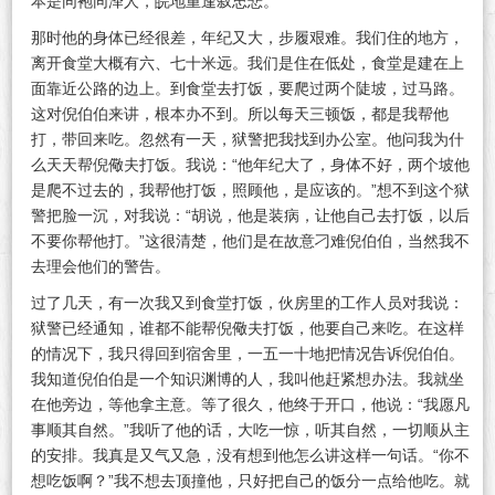
本是同袍同泽人，皖地重逢叙忠悲。
那时他的身体已经很差，年纪又大，步履艰难。我们住的地方，
离开食堂大概有六、七十米远。我们是住在低处，食堂是建在上
面靠近公路的边上。到食堂去打饭，要爬过两个陡坡，过马路。
这对倪伯伯来讲，根本办不到。所以每天三顿饭，都是我帮他
打，带回来吃。忽然有一天，狱警把我找到办公室。他问我为什
么天天帮倪儆夫打饭。我说：“他年纪大了，身体不好，两个坡他
是爬不过去的，我帮他打饭，照顾他，是应该的。”想不到这个狱
警把脸一沉，对我说：“胡说，他是装病，让他自己去打饭，以后
不要你帮他打。”这很清楚，他们是在故意刁难倪伯伯，当然我不
去理会他们的警告。
过了几天，有一次我又到食堂打饭，伙房里的工作人员对我说：
狱警已经通知，谁都不能帮倪儆夫打饭，他要自己来吃。在这样
的情况下，我只得回到宿舍里，一五一十地把情况告诉倪伯伯。
我知道倪伯伯是一个知识渊博的人，我叫他赶紧想办法。我就坐
在他旁边，等他拿主意。等了很久，他终于开口，他说：“我愿凡
事顺其自然。”我听了他的话，大吃一惊，听其自然，一切顺从主
的安排。我真是又气又急，没有想到他怎么讲这样一句话。“你不
想吃饭啊？”我不想去顶撞他，只好把自己的饭分一点给他吃。就