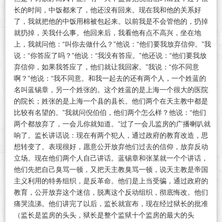
长的时间，中饭都来了，他还没有回来。现在我和他的关系好
了，我就把他的中饭用棉被包起来。以前我是不会管他的，扔掉
就扔掉，关我什么事。他回来后，我看他有点不高兴，坐在地
上，我就问他：“叫你去做什么？”他说：“他们要我放弃信仰。”我
说：“你答应了吗？”他说：“我没有答应。”他还说：“他们要我放
弃信仰，如果我答应了，他们就让我回家。”我说：“你不同意
啊？”他说：“我不同意。和我一起去的还有两个人，一个姓蓝的
名叫蓝锡章，另一个姓张的。这个姓蓝的是上海一个很大的医院
的院长；姓张的是上海一个县的县长。他们两个在天主教中都是
比较有名望的。”我就问倪伯伯，他们两个怎么样？他说：“他们
两个都放弃了，一会儿你就知道。”过了一会儿监房的广播喇叭就
响了。监长讲话说：现在有两个犯人，通过政府的教育改造，思
想转变了。表现很好，愿意公开放弃他们过去的信仰，放弃反动
立场。现在他们两个人自己讲话。蓝锡章和张某就一个个讲话，
他们先把自己臭骂一顿，又把天主教臭骂一顿，说天主教是帝国
主义利用的特务组织，是反革命。他们是上当受骗，通过政府的
教育，公开放弃这个迷信，脱离这个反动组织，彻底悔改。他们
痛哭流涕。他们讲完了以后，监长就宣布，现在经过狱长的批准
（监长是监房的头头，狱长是整个监狱十个监房的最大的头