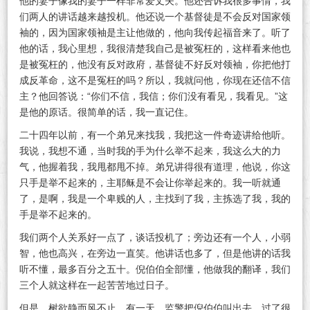
他的妻子像我的妻子一样非常爱丈夫。他还告诉我很多事情，我
们两人的讲话越来越投机。他还说一个基督徒是不会反对国家领
袖的，因为国家领袖是主让他做的，他向我传起福音来了。听了
他的话，我心里想，我很清楚我自己是被冤枉的，这样看来他也
是被冤枉的，他没有反对政府，基督徒不好反对领袖，你把他打
成反革命，这不是冤枉的吗？所以，我就问他，你现在还信不信
主？他回答说：“你们不信，我信；你们没有看见，我看见。”这
是他的原话。很简单的话，我一直记住。
二十四年以前，有一个弟兄来找我，我把这一件奇迹讲给他听。
我说，我想不通，当时我的手为什么举不起来，我这么大的力
气，他握着我，我甩都甩不掉。弟兄讲得很有道理，他说，你这
只手是举不起来的，主耶稣是不会让你举起来的。我一听就通
了，是啊，我是一个卑贱的人，主找到了我，主拣选了我，我的
手是举不起来的。
我们两个人关系好一点了，谈话投机了；旁边还有一个人，小弱
智，他也高兴，在旁边一直笑。他讲话也多了，但是他讲的话我
听不懂，最多百分之五十。倪伯伯全部懂，他做我的翻译，我们
三个人就这样在一起苦苦地过日子。
但是，树欲静而风不止。有一天，监警把倪伯伯叫出去，过了很