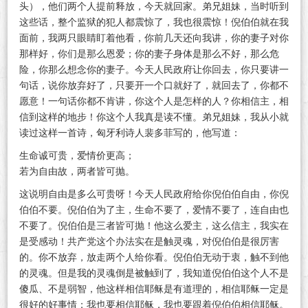
头），他们两个人提前释放，今天就回家。弟兄姐妹，当时听到
这些话，整个监狱的犯人都震惊了，我也很震惊！倪伯伯就在我
面前，我两只眼睛盯着他看，你前几天还向我讲，你的妻子对你
那样好，你们是那么恩爱；你的妻子身体是那么不好，那么危
险，你那么想念你的妻子。今天人民政府让你回去，你只要讲一
句话，说你放弃好了，只要开一个口就好了，就回去了，你都不
愿意！一句话你都不肯讲，你这个人是怎样的人？你相信主，相
信到这样的地步！你这个人我真是读不懂。弟兄姐妹，我从小就
读过这样一首诗，匈牙利诗人裴多菲写的，他写道：
生命诚可贵，爱情价更高；
若为自由故，两者皆可抛。
这说明自由是多么可贵呀！今天人民政府给你倪伯伯自由，你倪
伯伯不要。倪伯伯为了主，生命不要了，爱情不要了，连自由也
不要了。倪伯伯是三者皆可抛！他这么爱主，这么信主，我实在
是受感动！共产党这个办法实在是触灵魂，对倪伯伯是很厉害
的。你不放弃，放走两个人给你看。倪伯伯无动于衷，触不到他
的灵魂。但是我的灵魂倒是被触到了，我知道倪伯伯这个人不是
傻瓜、不是弱智，他这样相信耶稣是有道理的，相信耶稣一定是
很好的好事情；我也要相信耶稣，我也要跟着倪伯伯相信耶稣。