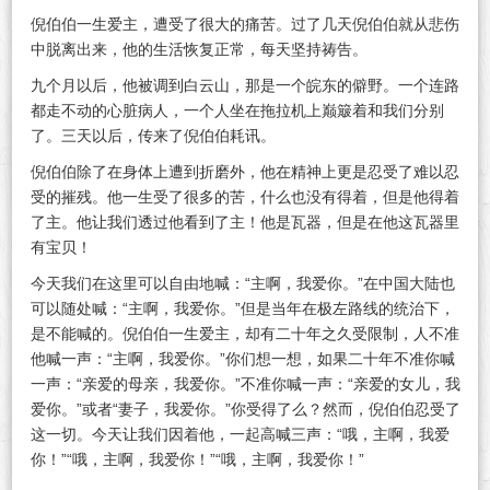
倪伯伯一生爱主，遭受了很大的痛苦。过了几天倪伯伯就从悲伤
中脱离出来，他的生活恢复正常，每天坚持祷告。
九个月以后，他被调到白云山，那是一个皖东的僻野。一个连路
都走不动的心脏病人，一个人坐在拖拉机上巅簸着和我们分别
了。三天以后，传来了倪伯伯耗讯。
倪伯伯除了在身体上遭到折磨外，他在精神上更是忍受了难以忍
受的摧残。他一生受了很多的苦，什么也没有得着，但是他得着
了主。他让我们透过他看到了主！他是瓦器，但是在他这瓦器里
有宝贝！
今天我们在这里可以自由地喊：“主啊，我爱你。”在中国大陆也
可以随处喊：“主啊，我爱你。”但是当年在极左路线的统治下，
是不能喊的。倪伯伯一生爱主，却有二十年之久受限制，人不准
他喊一声：“主啊，我爱你。”你们想一想，如果二十年不准你喊
一声：“亲爱的母亲，我爱你。”不准你喊一声：“亲爱的女儿，我
爱你。”或者“妻子，我爱你。”你受得了么？然而，倪伯伯忍受了
这一切。今天让我们因着他，一起高喊三声：“哦，主啊，我爱
你！”“哦，主啊，我爱你！”“哦，主啊，我爱你！”