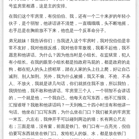
号监房里相遇，这是主的安排。
在我们这个牢房里，有倪伯伯、我，还有一个二十来岁的年轻小
伙子，是个弱智，他讲话讲不清楚，一直哦哦哦，头不断地摇，
右手总是在胸前放不下来，他也是一个反革命分子。
弟兄姐妹！我告诉你们：当我进入这个牢房时，我对倪伯伯是非
常不友好，我对他很反感，我对他非常敌视，我看不起他，我不
愿意和他讲话。为什么？因为他当时是小组长。在监狱里，犯人
有小组长。在我的眼里小组长都是拍政府马屁的，都是政府的走
狗，都在犯人的头上捞稻草，踏在人家的头上往上爬，好让自己
减刑、别人加刑。另外，我为什么被捕，我又不偷、不抢、不杀
人、不放火，我就是讲几句话，你们就抓住我不放，所以我怕，
我惧怕他，我不敢和他讲话。牢房里三个人，一个弱智不会讲话
的，一个就是他，一个我自己。他每天在写东西，他不汇报我，
汇报谁呀？我敢和他讲话吗？一天到晚二十四小时没有和他讲一
句话。他坐在门口写东西，为什么坐在门口？我们被关的牢房宽
一米五、六左右，我伸开手可以碰到两边的墙；长有两公尺左
右；三面是墙，没有窗，前面是铁门。铁门口有一点亮光，倪伯
伯要写东西就坐在铁门口。发给犯人的饭、水，都是放在铁门