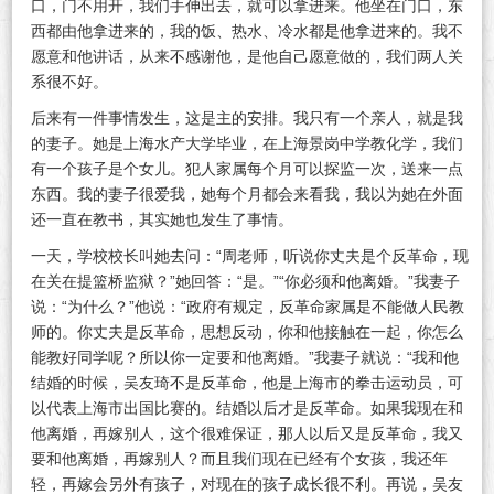
口，门不用开，我们手伸出去，就可以拿进来。他坐在门口，东
西都由他拿进来的，我的饭、热水、冷水都是他拿进来的。我不
愿意和他讲话，从来不感谢他，是他自己愿意做的，我们两人关
系很不好。
后来有一件事情发生，这是主的安排。我只有一个亲人，就是我
的妻子。她是上海水产大学毕业，在上海景岗中学教化学，我们
有一个孩子是个女儿。犯人家属每个月可以探监一次，送来一点
东西。我的妻子很爱我，她每个月都会来看我，我以为她在外面
还一直在教书，其实她也发生了事情。
一天，学校校长叫她去问：“周老师，听说你丈夫是个反革命，现
在关在提篮桥监狱？”她回答：“是。”“你必须和他离婚。”我妻子
说：“为什么？”他说：“政府有规定，反革命家属是不能做人民教
师的。你丈夫是反革命，思想反动，你和他接触在一起，你怎么
能教好同学呢？所以你一定要和他离婚。”我妻子就说：“我和他
结婚的时候，吴友琦不是反革命，他是上海市的拳击运动员，可
以代表上海市出国比赛的。结婚以后才是反革命。如果我现在和
他离婚，再嫁别人，这个很难保证，那人以后又是反革命，我又
要和他离婚，再嫁别人？而且我们现在已经有个女孩，我还年
轻，再嫁会另外有孩子，对现在的孩子成长很不利。再说，吴友