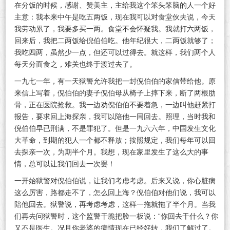
在分饭的时候，感谢、赞美主，主给我这个笨头笨脑的人一个好
主意：我本来中午是吃五两饭，现在我可以对食堂伙夫说，今天
我劳动累了，我要多买一两。食堂不会怀疑我。我就打六两饭，
回来后，我把二两饭给倪伯伯吃。他年纪很大，二两饭就够了；
我吃四两，虽然少一点，但还可以过得去。就这样，我们两个人
每天分而食之，难关也终于渡过去了。
一九七一年，有一天狱警允许我把一封倪伯伯的家信带给他。原
来信上写着，倪伯伯的妻子倪伯母从椅子上摔下来，断了两根肋
骨，正在医院抢救。我一边劝倪伯伯不要着急，一边叫他赶紧打
报告，要求回上海探亲，我可以陪他一同回去。照理，当时我和
倪伯伯早已刑满，不是罪犯了。但是一九六六年，中国发生文化
大革命，到期的犯人一个都不释放；按照规定，我们每年可以回
去探亲一次，为期半个月。我想，现在家里发生了这么大的事
情，总可以让我们回去一次罢！
一开始狱警对倪伯伯说，让我们考虑考虑。后来又说，你心脏病
这么厉害，路都走不了，怎么回上海？倪伯伯对他们说，我可以
陪他回去。狱警说，再考虑考虑，这样一拖就拖了半个月。当我
们再去问狱警时，这个监警干脆把脸一板说：“你回去干什么？你
又不是医生。况且你老婆的病情现在已经好转，我们了解过了。