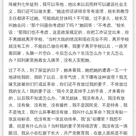
琦被判七年徒刑，我可以等他，他出来以后照样可以建设社会主
义，我们还可以做夫妻。”她这些话讲得非常有道理，校长和教导
主任都讲不过她。可能就此甘休吗？不可能。过不多久，校长又
叫她去问：“那个问题你考虑好了吗？”她回答：“不考虑。”校长
说：“那我们也不考虑，这是政策规定的，你把工作证交出来，你
不离婚就离开学校。”当时大陆的情况和现在完全不同，离开学校
就没有工作，不能自己做任何事。我妻子离开学校以后，一路哭
着回家，头脑一片空白，今后怎么办？生活怎么办？女儿怎么
办？回到家里抱着女儿痛哭，没有人安慰她。
过了不久，到了探监的日子，她来看我，她把她的遭遇一五一十
地讲给我听。我听了以后，非常气愤，天下哪有这种道理？我无
缘无故被你们打成反革命，你们还不肯放过我的妻子、不肯放过
我的女儿！我的妻子说：“我今天是卖掉手上的手表，才来看你
的，以后我不知道怎么办。”弟兄姐妹，我没有杀人、我没有放
火、没有偷、没有抢、没有爆炸，我不是国民党、不是特务，我
不是地主，我什么坏事都没有做，我叫什么反革命？我没有贴一
张反动标语、也没有发一张反动传单。我“反”在哪里？我想不
通。但是有什么办法？当时我的妻子哭得很厉害，我没有流一滴
眼泪。我从小在红旗下长大，共产党教育我，在敌人面前是不能