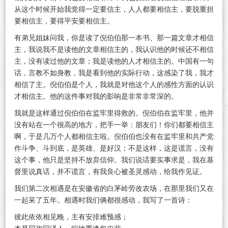
从这个时候开始我觉得一定要信主，人人都要相信主，要脱重担
要相信主，要得平安要相信主。
有弟兄姐妹问我，你是读了倪伯伯那一本书、那一篇文章才相信
主，我说我不是读他的文章相信主的，我认识他的时候还不相信
主，没有读过他的文章；我是读他的人才相信主的。中国有一句
话，言教不如身教，我是看到他的实际行动，这感染了我，我才
相信了主。倪伯伯是个人，我就是对他这个人的感性方面的认识
才相信主。他的这件事对我的影响是非常非常深的。
我就是这样通过倪伯伯在监牢里得救的。倪伯伯在监牢里，他并
没有站在一个很高的地方，把手一举：朋友们！你们都要相信主
啊，于是几万个人都相信主啦。倪伯伯也没有在监牢里和共产党
作斗争、斗到底，是英雄、是好汉；不是这样，这是谎言，没有
这个事，他只是坚持不放弃信仰。我们说话要实事求是，我在基
督里说真话，并不谎言，有我良心被圣灵感动，给我作见证。
我们第二次相遇是在安徽省的白茅岭劳改农场，在那里我们又在
一起呆了五年。相遇时我们俩都很感动，我写了一首诗：
彼此依依相见晚，主有安排难预感；