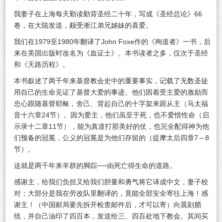
我妻子在上海每天勤读勤背圣经二十年，写成《圣经总论》66
卷，在大陆发送，颇受淅江弟兄姊妹的喜爱。
我们在1979至1980年翻译了John Foxe作的《殉道者》一书，后
来在美国出版时改名为《血证士》。本书读者之多，仅次于圣经
和《天路历程》。
本书叙述了两千年来基督教会史中的重要事实，记载了无数圣徒
用自己的生命见证了基督大爱的事迹。他们因着受主爱的激励而
忠心跟随基督耶稣，舍己、背起自己的十字架来跟从主（马太福
音十六章24节）。因为爱主，他们虽至于死，也不爱惜性命（启
示录十二章11节），能为真道打那美好的仗，也完全配得神为他
们预备的冠冕，公义的冠冕是为他们存留的（提摩太后四章7～8
节）。
这就是两千年来羊群的脚踪──由死亡得生命的道路。
感谢主，给我们负担又给我们胆量和勇气将它译成中文，妻子校
对；大部分是我在劳改队里翻译的，竟能全部安全寄往上海！感
谢主！（中国邮局要先拆开检查邮件后，才可以寄）向晨刻腊
纸，并自己油印了四百本，发送给三、四百处地下教会。其间买