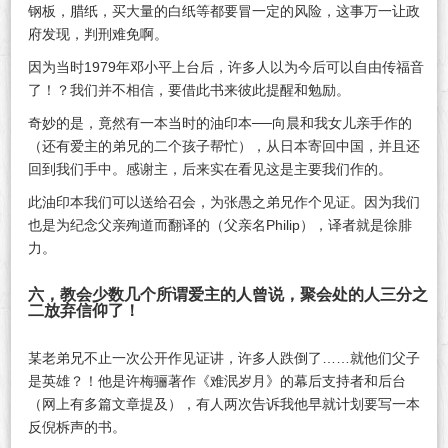
钢板，腊纸，买大量的白纸等都要冒一定的风险，这事万一让政
府发现，判刑难免啊。
因为当时1979年邓小平上台后，许多人以为今后可以自由传福音
了！？我们并不相信，要借此书来彼此提醒和勉励。
奇妙的是，竟然有一本当时的油印本──向晨和我女儿亲手作的
（还有爱主的弟兄的二个孩子帮忙），从日本寄回中国，并且还
回到我们手中。感谢主，后来实在看见这是主要我们作的。
此油印本我们可以送给召会，为张愚之弟兄作个见证。因为我们
也是为纪念父亲殉道而翻译的（父亲名Philip），译者就是徐腓
力。
六，教会少数几个所谓爱主的人曾说，聚会处的人三分之
二放弃信仰了！
某老弟兄不止一次公开作见证讲，许多人跌倒了……就他们父子
是英雄？！他是许梅骊著作《难泯岁月》的幕后支持者和后台
（网上有多篇文章提及），有人两次告诉我他早就计划要写一本
反倪柝声的书。