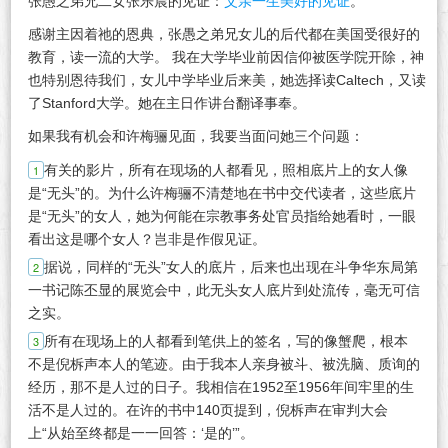
张愚之弟兄二女张乐晨的见证：
父亲一生美好的见证
。
感谢主因着祂的恩典，张愚之弟兄女儿的后代都在美国受很好的
教育，读一流的大学。 我在大学毕业前因信仰被医学院开除，神
也特别恩待我们，女儿中学毕业后来美，她选择读Caltech，又读
了Stanford大学。她在主日作讲台翻译事奉。
如果我有机会和许梅骊见面，我要当面问她三个问题：
有关的影片，所有在现场的人都看见，照相底片上的女人像
是“无头”的。为什么许梅骊不清楚地在书中交代读者，这些底片
是“无头”的女人，她为何能在宗教事务处官员指给她看时，一眼
看出这是哪个女人？岂非是作假见证。
据说，同样的“无头”女人的底片，后来也出现在斗争华东局第
一书记陈丕显的展览会中，此无头女人底片到处流传，毫无可信
之实。
所有在现场上的人都看到笔供上的签名，写的像蟹爬，根本
不是倪柝声本人的笔迹。由于我本人亲身被斗、被洗脑、质询的
经历，那不是人过的日子。我相信在1952至1956年间牢里的生
活不是人过的。在许的书中140页提到，倪柝声在审判大会
上“从始至终都是一一回答：‘是的’”。