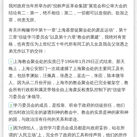
我对政府当年所举办的“倪柝声反革命集团”展览会和公审大会的
结论有二：第一，绝不相信；第二，一切都可以造假的。欲加之
罪，何患无辞。
有关许梅骊书中第十一章“上海基督徒聚会处的肃反运动”，第十
三章“信徒学习委员会”以及第十六章“教会的重建”，我绝对有资
格，也有责任为上世纪五十年代所有同工的儿女及我岳父张愚之
弟兄作以下的交待：
上海教会聚会处的实质已于1956年1月29日正式结朿。那天
晚上，上海公安部门一次就逮捕了上海聚会处的主要同工及长
老，包括李渊如，汪佩真，张愚之，蓝志一，朱臣，陈本微等
人。因为从二月份开始，上海市的教会聚会处已完全被架空，教
会所有行政权和属灵带领全由上海肃反检查队控制下的“信徒学
习委员会”来领导。
学习委员会的成员，是投靠、听命于政府的信徒担任，他们
把当时政治完全的渗透到神的教会中。教会的实质是神的家和神
的国，与政治没有任何的关系和牵连。
因为惧怕人，这些学习委员会成员都是向政府妥协，站在所
谓的“人民立场”上，完全作了政府的工具和传声筒，他们的所作