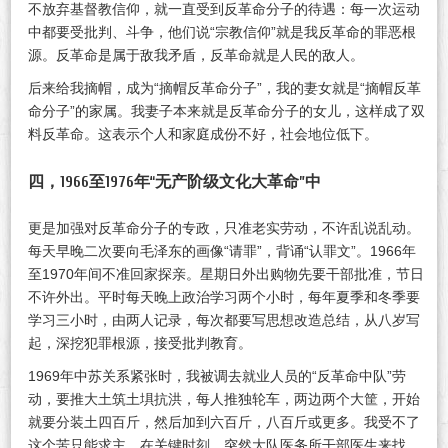
不放弃基督教信仰，就一直受到反革命分子的待遇：每一次运动
中都要受批判、斗争，他们说“宗教信仰”就是我反革命的罪恶根
源。反革命是属于敌我矛盾，反革命就是人民的敌人。
后来给我摘帽，成为“摘帽反革命分子”，我的妻女就是“摘帽反革
命分子”的家属。我妻子本来就是反革命分子的女儿，这样成了双
料反革命。这表示个人和家庭成份不好，社会地位低下。
四，1966至1976年“无产阶级文化大革命”中
更是加强对反革命分子的专政，只准老实劳动，不许乱说乱动。
每天早晚二次要向毛泽东的画像“请罪”，背诵“认罪文”。1966年
至1970年间不准回家探亲。星期日外出购物先要干部批准，节日
不许外出。平时每天晚上政治学习两个小时，每年夏季和冬季要
学习三小时，由两人记录，每次都要写思想改造总结，从八岁写
起，深挖犯罪根源，接受批判教育。
1969年中苏关系紧张时，我被调去就业人员的“反革命中队”劳
动，要推大土筑土埧抗洪，每人推独轮车，两边两个大筐，开始
就要分装土四百斤，然后加到六百斤，八百斤或更多。我受不了
这个苦只能求主，在关键时刻，突然大队医务所干部医生来找