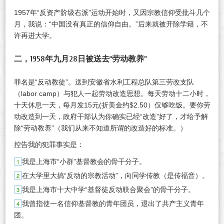
1957年“反资产阶级右派”运动开始时，又因宗教信仰受批斗几个
月，我说：“中国没有真正的信仰自由。”后来就被开除学籍，不
许再进大学。
二，1958年九月28日被送去“劳动教养”
罪名是“反动教徒”。送到安徽省水利工程总队第三劳改支队
（labor camp）与犯人一起劳动改造思想。每天劳动十二小时，
十天休息一天，每月发15元(折美金约$2.50）仅够吃饭。要你劳
动改造到一天，政府干部认为你确实已经“改造”好了，才给予解
除“劳动教养”（我们从来不知道所谓的改造好的标准。）
控告我的犯罪事实是：
我是上海市“小群”基督教会的骨干分子。
在大学里大搞“反动的宗教活动”，向同学传教（是传福音）。
我是上海市十大中学“基督徒反动联合聚会”的骨干分子。
我曾指使一名信仰基督教的青年团员，退出了共产主义青年
团。