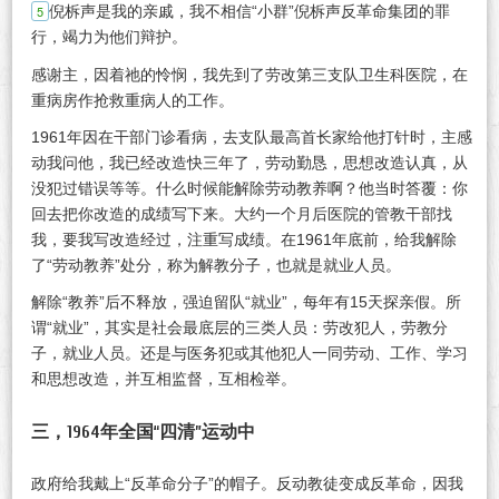
倪柝声是我的亲戚，我不相信“小群”倪柝声反革命集团的罪
行，竭力为他们辩护。
感谢主，因着祂的怜悯，我先到了劳改第三支队卫生科医院，在
重病房作抢救重病人的工作。
1961年因在干部门诊看病，去支队最高首长家给他打针时，主感
动我问他，我已经改造快三年了，劳动勤恳，思想改造认真，从
没犯过错误等等。什么时候能解除劳动教养啊？他当时答覆：你
回去把你改造的成绩写下来。大约一个月后医院的管教干部找
我，要我写改造经过，注重写成绩。在1961年底前，给我解除
了“劳动教养”处分，称为解教分子，也就是就业人员。
解除“教养”后不释放，强迫留队“就业”，每年有15天探亲假。所
谓“就业”，其实是社会最底层的三类人员：劳改犯人，劳教分
子，就业人员。还是与医务犯或其他犯人一同劳动、工作、学习
和思想改造，并互相监督，互相检举。
三，1964年全国“四清”运动中
政府给我戴上“反革命分子”的帽子。反动教徒变成反革命，因我