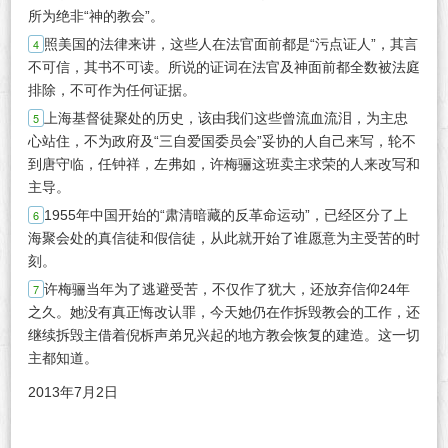
所为绝非“神的教会”。
照美国的法律来讲，这些人在法官面前都是“污点证人”，其言
不可信，其书不可读。所说的证词在法官及神面前都全数被法庭
排除，不可作为任何证据。
上海基督徒聚处的历史，该由我们这些曾流血流泪，为主忠
心站住，不为政府及“三自爱国委员会”妥协的人自己来写，轮不
到唐守临，任钟祥，左弗如，许梅骊这班卖主求荣的人来改写和
主导。
1955年中国开始的“肃清暗藏的反革命运动”，已经区分了上
海聚会处的真信徒和假信徒，从此就开始了谁愿意为主受苦的时
刻。
许梅骊当年为了逃避受苦，不仅作了犹大，还放弃信仰24年
之久。她没有真正悔改认罪，今天她仍在作拆毁教会的工作，还
继续拆毁主借着倪柝声弟兄兴起的地方教会恢复的建造。这一切
主都知道。
2013年7月2日