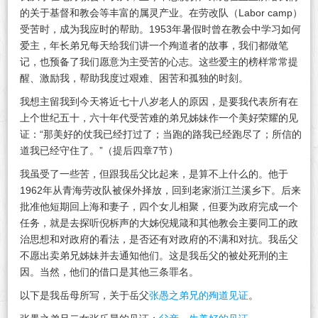
的关于基督和教会等丰富的属灵产业。在劳改队（Labor camp）
受苦时，成为我应时的帮助。1953年暑假时曾在教会中学习如何
爱主，年长弟兄每天给我们讲一个殉道者的故事，我们都做笔
记，也预备了我们愿意为主受苦的心志。这些爱主的榜样常常提
醒、激励我，帮助我度过艰难、困苦和孤独的时刻。
我想主留我到今天将近七十八岁老人的原因，是要我代表所有在
上个世纪五十，六十年代受苦难的弟兄姊妹作一个美好荣耀的见
证：“那美好的仗我已经打过了；当跑的路我已经跑尽了；所信的
道我已经守住了。”（提后四章7节）
我虽受了一些苦，但跟我岳父比起来，是算不上什么的。他于
1962年从青海劳改队被保外择放，回到老家浙江兰溪乡下。后来
批准他短期回上海和妻子，四个女儿相聚，但要为政府完成一个
任务，就是去探听倪柝声的大姊倪规箴和其他教会主要同工的政
治思想和对政府的看法，是否还有对政府的不满和对抗。我岳父
不愿出卖弟兄姊妹并去通知他们。这是我岳父的被处死刑的主
因。当然，他们的借口是其他三条罪名。
以下是我岳母所写，关于岳父
张愚之弟兄的殉道见证
。