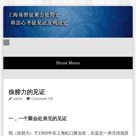
Show Menu
难忘的一九四八
忠心圣徒见证
关于本站
站务公告
徐腓力的见证
on
admin
Comments Off
徐
腓
力
一，一个聚会处弟兄的见证
的
见
我（徐腓力）于1950年在上海虹口聚会处，在蓝志一弟兄传福音