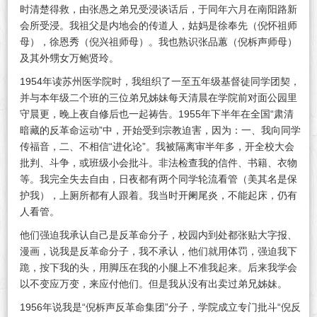
证
时清楚得救，由张愚之弟兄受浸谈话后，于同年六月在南阳路新
会所受浸。我祖父是内地会的传道人，姑妈是徐奉先（倪怀祖师
母），徐恩秀（倪兴祖师母）。我也熟识张品蕙（倪柝声师母）
及其外甥女万鲍贤玲。
1954年读苏州医学院时，我组织了一至五年级基督徒同学团契，
并与本年级二个班的三位弟兄姊妹每天清晨在学院前对面公园里
守晨更，晚上夜自修后也一起祷告。1955年下半年在全国“肃清
暗藏的反革命运动”中，开始受到宗教迫害，因为：一、我向同学
传福音，二、不相信“进化论”。我被隔离审半年多，开全校大会
批判、斗争，或班级小会批斗。非法检查我的信件、书籍、衣物
等。我完全失去自由，日夜都有两个同学轮流看管（美其名是保
护我），上厕所都有人跟着。我当时开阑尾炎，不能起床，仍有
人看管。
他们强迫我承认自己是反革命分子，校园内到处都张贴大字报、
漫画，说我是反革命分子，我不承认，他们就用体罚，强迫我下
跪，按下我的头，用脚压在我的小腿上不准我起来。后来我学会
以不变应万变，来应付他们。但是我从没有出卖过弟兄姊妹。
1956年说我是“倪柝声反革命集团”分子，学院成立专门批斗“倪反