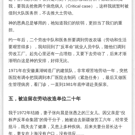
我，要我去抢救两个病危病人（Critical case），这样我就暂时被
借到大队医务所，不去推大土劳动。
神的恩典总是够用的，祂知道我们的软弱，更担当了我们的重
担。
约一年后，二个劳改中队和医务所要调到劳改农埸（劳动和生活
要艰苦得多），我却回到了“反革命”就业人员中队，随他们调到
劳改工厂。起先心里还有一点埋怨，又要下去劳动了，后来才渐
渐明白这是神的安排，好得无比。
1971年在安徽巢湖铸造厂的建筑队，非常艰苦地劳动一年，突然
医院有调令把我调到本厂医院去制药（紧急任务），最后又做医
生管理病房，看门诊，一直到1981年底申请赴美探亲。
五，被迫留在劳动改造单位二十年
我于1972年结婚，妻子张向晨是张愚之的三女儿。因父亲是“倪
柝声反革命集团”的骨干分子，她被迫去新疆做苦工六年，经常受
批斗，既失去了健康，又患上多种疾病。后来夫妻分居长达十
年，妻女在上海没有户口，没有供应……