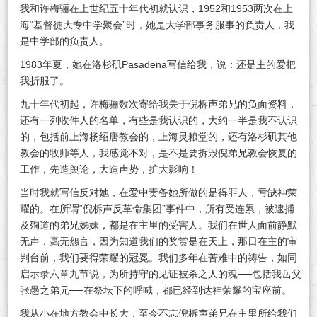
我和许梅骊在上世纪五十年代初就认识，1952和1953两次在上
海“基督徒大专中学聚会”时，她是大学部事务服事的负责人，我
是中学部的负责人。
1983年夏，她在洛杉矶Pasadena写信给我，说：还是主的爱把
我折服了。
九十年代初起，许梅骊数次寄给我关于倪柝声弟兄的负面资料，
还有一列收件人的名单，有些是我认识的，大约一半是我不认识
的，包括前上海杨绍唐教会的，上海灵粮堂的，还有洛杉矶其他
教会的牧师等人，我感觉不对，是不是要拆毁倪弟兄教会恢复的
工作，先造舆论，大造声势，扩大影响！
当时我就写信反对她，在爱中责备她所做的是得罪人，亏缺神荣
耀的。在所谓“倪柝声反革命集团”事件中，所有受连累，被逮捕
及殉道的弟兄姊妹，都是在主里的受害人。我们在世人面前静默
无声，毫无怨言，因为知道我们的奖赏是在天上，那日在主的审
判台前，我们要得荣耀的冠冕。我们多年在苦难中的祷告，如同
启示录六章九节说，为所持守的见证被杀之人的魂──包括我岳父
张愚之弟兄──在祭坛下的呼喊，都已经到达神荣耀的宝座前。
我从小在地方教会中长大，至今不忘倪柝声弟兄在主里所给我们