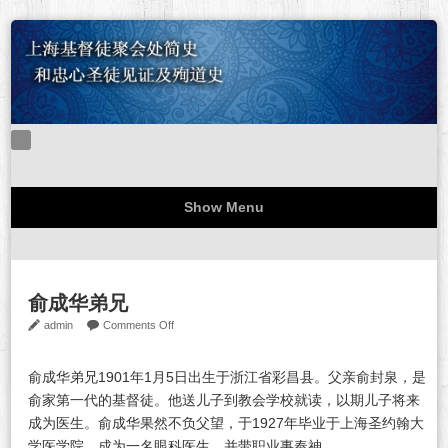
Show Menu
难忘的一九四八
忠心圣徒见证
关于本站
站务公告
俞成华弟兄
on
admin
Comments Off
俞
成
俞成华弟兄1901年1月5日出生于浙江省彩昌县。父亲俞封泉，是
华
俞家第一代的基督徒。他送儿子到教会学校就读，以期儿子将来
弟
成为医生。俞成华果然不负父望，于1927年毕业于上海圣约翰大
兄
学医学院，成为一名眼科医生，并带职业事奉神。