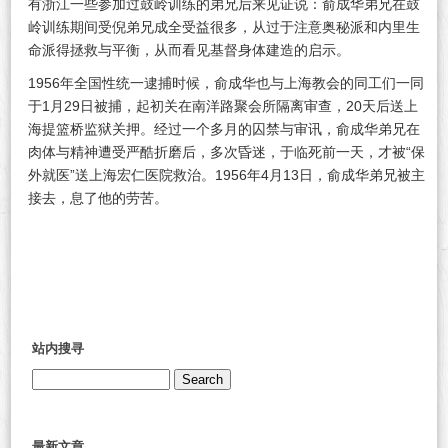
有浙江一些参加过鼓岭训练的弟兄后来见证说：俞成华弟兄在鼓
岭训练期间受倪弟兄成全受益很多，从过于注意奥秘派和内里生
命派得拯救与平衡，从而看见基督身体建造的启示。
1956年全国性统一逮捕时候，俞成华也与上海教会的同工们一同
于1月29日被捕，起初关在南洋路聚会所隔离审查，20天后送上
海提篮桥监狱关押。经过一个多月的囚禁与审讯，俞成华弟兄在
肉体与精神遭受严酷折磨后，多次昏迷，于临死前一天，才被“保
外就医”送上海宏仁医院救治。1956年4月13日，俞成华弟兄被主
接去，息了他的劳苦。
站内搜寻
Search
for:
最新文章