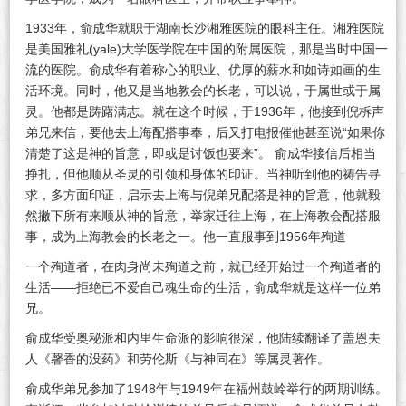
1933年，俞成华就职于湖南长沙湘雅医院的眼科主任。湘雅医院
是美国雅礼(yale)大学医学院在中国的附属医院，那是当时中国一
流的医院。俞成华有着称心的职业、优厚的薪水和如诗如画的生
活环境。同时，他又是当地教会的长老，可以说，于属世或于属
灵。他都是踌躇满志。就在这个时候，于1936年，他接到倪柝声
弟兄来信，要他去上海配搭事奉，后又打电报催他甚至说“如果你
清楚了这是神的旨意，即或是讨饭也要来”。 俞成华接信后相当
挣扎，但他顺从圣灵的引领和身体的印证。当神听到他的祷告寻
求，多方面印证，启示去上海与倪弟兄配搭是神的旨意，他就毅
然撇下所有来顺从神的旨意，举家迁往上海，在上海教会配搭服
事，成为上海教会的长老之一。他一直服事到1956年殉道
一个殉道者，在肉身尚未殉道之前，就已经开始过一个殉道者的
生活——拒绝已不爱自己魂生命的生活，俞成华就是这样一位弟
兄。
俞成华受奥秘派和内里生命派的影响很深，他陆续翻译了盖恩夫
人《馨香的没药》和劳伦斯《与神同在》等属灵著作。
俞成华弟兄参加了1948年与1949年在福州鼓岭举行的两期训练。