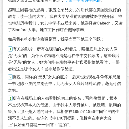
张愚之弟兄二女张乐晨的见证：
父亲一生美好的见证
。
感谢主因着祂的恩典，张愚之弟兄女儿的后代都在美国受很好的
教育，读一流的大学。 我在大学毕业前因信仰被医学院开除，神
也特别恩待我们，女儿中学毕业后来美，她选择读Caltech，又读
了Stanford大学。她在主日作讲台翻译事奉。
如果我有机会和许梅骊见面，我要当面问她三个问题：
有关的影片，所有在现场的人都看见，照相底片上的女人像
是“无头”的。为什么许梅骊不清楚地在书中交代读者，这些底片
是“无头”的女人，她为何能在宗教事务处官员指给她看时，一眼
看出这是哪个女人？岂非是作假见证。
据说，同样的“无头”女人的底片，后来也出现在斗争华东局第
一书记陈丕显的展览会中，此无头女人底片到处流传，毫无可信
之实。
所有在现场上的人都看到笔供上的签名，写的像蟹爬，根本
不是倪柝声本人的笔迹。由于我本人亲身被斗、被洗脑、质询的
经历，那不是人过的日子。我相信在1952至1956年间牢里的生
活不是人过的。在许的书中140页提到，倪柝声在审判大会
上“从始至终都是一一回答：‘是的’”。