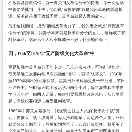
不放弃基督教信仰，就一直受到反革命分子的待遇：每一次运动
中都要受批判、斗争，他们说“宗教信仰”就是我反革命的罪恶根
源。反革命是属于敌我矛盾，反革命就是人民的敌人。
后来给我摘帽，成为“摘帽反革命分子”，我的妻女就是“摘帽反革
命分子”的家属。我妻子本来就是反革命分子的女儿，这样成了双
料反革命。这表示个人和家庭成份不好，社会地位低下。
四，1966至1976年“无产阶级文化大革命”中
更是加强对反革命分子的专政，只准老实劳动，不许乱说乱动。
每天早晚二次要向毛泽东的画像“请罪”，背诵“认罪文”。1966年
至1970年间不准回家探亲。星期日外出购物先要干部批准，节日
不许外出。平时每天晚上政治学习两个小时，每年夏季和冬季要
学习三小时，由两人记录，每次都要写思想改造总结，从八岁写
起，深挖犯罪根源，接受批判教育。
1969年中苏关系紧张时，我被调去就业人员的“反革命中队”劳
动，要推大土筑土埧抗洪，每人推独轮车，两边两个大筐，开始
就要分装土四百斤，然后加到六百斤，八百斤或更多。我受不了
这个苦只能求主，在关键时刻，突然大队医务所干部医生来找