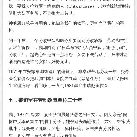
我，要我去抢救两个病危病人（Critical case），这样我就暂时被
借到大队医务所，不去推大土劳动。
神的恩典总是够用的，祂知道我们的软弱，更担当了我们的重
担。
约一年后，二个劳改中队和医务所要调到劳改农埸（劳动和生活
要艰苦得多），我却回到了“反革命”就业人员中队，随他们调到
劳改工厂。起先心里还有一点埋怨，又要下去劳动了，后来才渐
渐明白这是神的安排，好得无比。
1971年在安徽巢湖铸造厂的建筑队，非常艰苦地劳动一年，突然
医院有调令把我调到本厂医院去制药（紧急任务），最后又做医
生管理病房，看门诊，一直到1981年底申请赴美探亲。
五，被迫留在劳动改造单位二十年
我于1972年结婚，妻子张向晨是张愚之的三女儿。因父亲是“倪
柝声反革命集团”的骨干分子，她被迫去新疆做苦工六年，经常受
批斗，既失去了健康，又患上多种疾病。后来夫妻分居长达十
年，妻女在上海没有户口，没有供应……