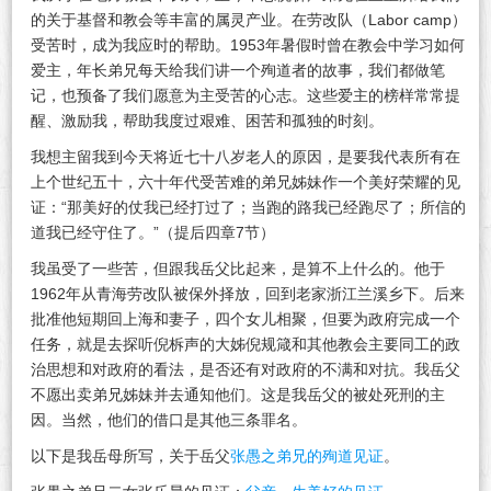
的关于基督和教会等丰富的属灵产业。在劳改队（Labor camp）
受苦时，成为我应时的帮助。1953年暑假时曾在教会中学习如何
爱主，年长弟兄每天给我们讲一个殉道者的故事，我们都做笔
记，也预备了我们愿意为主受苦的心志。这些爱主的榜样常常提
醒、激励我，帮助我度过艰难、困苦和孤独的时刻。
我想主留我到今天将近七十八岁老人的原因，是要我代表所有在
上个世纪五十，六十年代受苦难的弟兄姊妹作一个美好荣耀的见
证：“那美好的仗我已经打过了；当跑的路我已经跑尽了；所信的
道我已经守住了。”（提后四章7节）
我虽受了一些苦，但跟我岳父比起来，是算不上什么的。他于
1962年从青海劳改队被保外择放，回到老家浙江兰溪乡下。后来
批准他短期回上海和妻子，四个女儿相聚，但要为政府完成一个
任务，就是去探听倪柝声的大姊倪规箴和其他教会主要同工的政
治思想和对政府的看法，是否还有对政府的不满和对抗。我岳父
不愿出卖弟兄姊妹并去通知他们。这是我岳父的被处死刑的主
因。当然，他们的借口是其他三条罪名。
以下是我岳母所写，关于岳父
张愚之弟兄的殉道见证
。