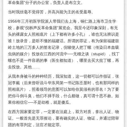
革命集团”分子的办公室，负责人是布立文。
当时我丝毫不觉得苦，并高兴能为主的名受羞辱。
1956年三月初医学院派人带我们去上海，铜仁路上海市卫生学
校，参观“倪柝声反革命集团”展览会。我至今还印象深刻，有无
头的裸露女人照相底片（上下都有许多小孔），谁也无法辨识是
谁！放录音，是听不懂的福建话。所谓的罪证，有为保留福建鼓
岭土地的三万多人的签名记录，倪唆使人把丁螺（传染日本血吸
虫病的媒介）投放在江西的河流中──无稽之谈（stupid），找丁
螺也不是一件容易的事（医生都知道），哪里去买大批丁螺，再
去投放。其他……
从我本身被斗的种种经历，我深知道，这一切都可以作假证，张
冠李戴（后来曾听说斗华东局第一书记陈丕显时，也有那同样的
照相底片），照着领导的意图可以加给你莫须有的罪名！为了要
把你斗倒斗臭，他们不择手段，什么都做，真可谓十恶不赦。如
果你相信它──不是幼稚，就是傻瓜。
在西方国家要定罪，一定要在法庭上，双方对质，拿出人证、物
证。一般首先是无罪推论，要有确实的人证、物证，并通过陪审
团的有罪判定，法官才能定罪。