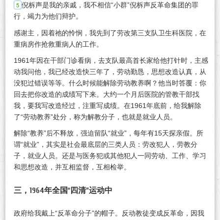
倪柝声是我的亲戚，我不相信“小群”倪柝声反革命集团的罪
行，竭力为他们辩护。
感谢主，因着祂的怜悯，我先到了劳改第三支队卫生科医院，在
重病房作抢救重病人的工作。
1961年因在干部门诊看病，去支队最高首长家给他打针时，主感
动我问他，我已经改造快三年了，劳动勤恳，思想改造认真，从
没犯过错误等等。什么时候能解除劳动教养啊？他当时答覆：你
回去把你改造的成绩写下来。大约一个月后医院的管教干部找
我，要我写改造经过，注重写成绩。在1961年底前，给我解除
了“劳动教养”处分，称为解教分子，也就是就业人员。
解除“教养”后不释放，强迫留队“就业”，每年有15天探亲假。所
谓“就业”，其实是社会最底层的三类人员：劳改犯人，劳教分
子，就业人员。还是与医务犯或其他犯人一同劳动、工作、学习
和思想改造，并互相监督，互相检举。
三，1964年全国“四清”运动中
政府给我戴上“反革命分子”的帽子。反动教徒变成反革命，因我