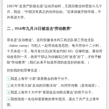
1957年“反资产阶级右派”运动开始时，又因宗教信仰受批斗几个
月，我说：“中国没有真正的信仰自由。”后来就被开除学籍，不
许再进大学。
二，1958年九月28日被送去“劳动教养”
罪名是“反动教徒”。送到安徽省水利工程总队第三劳改支队
（labor camp）与犯人一起劳动改造思想。每天劳动十二小时，
十天休息一天，每月发15元(折美金约$2.50）仅够吃饭。要你劳
动改造到一天，政府干部认为你确实已经“改造”好了，才给予解
除“劳动教养”（我们从来不知道所谓的改造好的标准。）
控告我的犯罪事实是：
我是上海市“小群”基督教会的骨干分子。
在大学里大搞“反动的宗教活动”，向同学传教（是传福音）。
我是上海市十大中学“基督徒反动联合聚会”的骨干分子。
我曾指使一名信仰基督教的青年团员，退出了共产主义青年
团。