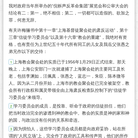
我对政府当年所举办的“倪柝声反革命集团”展览会和公审大会的
结论有二：第一，绝不相信；第二，一切都可以造假的。欲加之
罪，何患无辞。
有关许梅骊书中第十一章“上海基督徒聚会处的肃反运动”，第十
三章“信徒学习委员会”以及第十六章“教会的重建”，我绝对有资
格，也有责任为上世纪五十年代所有同工的儿女及我岳父张愚之
弟兄作以下的交待：
上海教会聚会处的实质已于1956年1月29日正式结朿。那天
晚上，上海公安部门一次就逮捕了上海聚会处的主要同工及长
老，包括李渊如，汪佩真，张愚之，蓝志一，朱臣，陈本微等
人。因为从二月份开始，上海市的教会聚会处已完全被架空，教
会所有行政权和属灵带领全由上海肃反检查队控制下的“信徒学
习委员会”来领导。
学习委员会的成员，是投靠、听命于政府的信徒担任，他们
把当时政治完全的渗透到神的教会中。教会的实质是神的家和神
的国，与政治没有任何的关系和牵连。
因为惧怕人，这些学习委员会成员都是向政府妥协，站在所
谓的“人民立场”上，完全作了政府的工具和传声筒，他们的所作