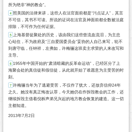
所为绝非“神的教会”。
照美国的法律来讲，这些人在法官面前都是“污点证人”，其言
不可信，其书不可读。所说的证词在法官及神面前都全数被法庭
排除，不可作为任何证据。
上海基督徒聚处的历史，该由我们这些曾流血流泪，为主忠
心站住，不为政府及“三自爱国委员会”妥协的人自己来写，轮不
到唐守临，任钟祥，左弗如，许梅骊这班卖主求荣的人来改写和
主导。
1955年中国开始的“肃清暗藏的反革命运动”，已经区分了上
海聚会处的真信徒和假信徒，从此就开始了谁愿意为主受苦的时
刻。
许梅骊当年为了逃避受苦，不仅作了犹大，还放弃信仰24年
之久。她没有真正悔改认罪，今天她仍在作拆毁教会的工作，还
继续拆毁主借着倪柝声弟兄兴起的地方教会恢复的建造。这一切
主都知道。
2013年7月2日