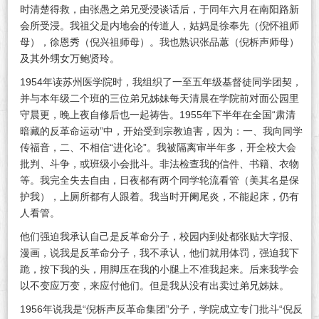
证
时清楚得救，由张愚之弟兄受浸谈话后，于同年六月在南阳路新
会所受浸。我祖父是内地会的传道人，姑妈是徐奉先（倪怀祖师
母），徐恩秀（倪兴祖师母）。我也熟识张品蕙（倪柝声师母）
及其外甥女万鲍贤玲。
1954年读苏州医学院时，我组织了一至五年级基督徒同学团契，
并与本年级二个班的三位弟兄姊妹每天清晨在学院前对面公园里
守晨更，晚上夜自修后也一起祷告。1955年下半年在全国“肃清
暗藏的反革命运动”中，开始受到宗教迫害，因为：一、我向同学
传福音，二、不相信“进化论”。我被隔离审半年多，开全校大会
批判、斗争，或班级小会批斗。非法检查我的信件、书籍、衣物
等。我完全失去自由，日夜都有两个同学轮流看管（美其名是保
护我），上厕所都有人跟着。我当时开阑尾炎，不能起床，仍有
人看管。
他们强迫我承认自己是反革命分子，校园内到处都张贴大字报、
漫画，说我是反革命分子，我不承认，他们就用体罚，强迫我下
跪，按下我的头，用脚压在我的小腿上不准我起来。后来我学会
以不变应万变，来应付他们。但是我从没有出卖过弟兄姊妹。
1956年说我是“倪柝声反革命集团”分子，学院成立专门批斗“倪反