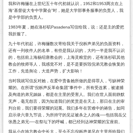
我和许梅骊在上世纪五十年代初就认识，1952和1953两次在上
海“基督徒大专中学聚会”时，她是大学部事务服事的负责人，我
是中学部的负责人。
1983年夏，她在洛杉矶Pasadena写信给我，说：还是主的爱把
我折服了。
九十年代初起，许梅骊数次寄给我关于倪柝声弟兄的负面资料，
还有一列收件人的名单，有些是我认识的，大约一半是我不认识
的，包括前上海杨绍唐教会的，上海灵粮堂的，还有洛杉矶其他
教会的牧师等人，我感觉不对，是不是要拆毁倪弟兄教会恢复的
工作，先造舆论，大造声势，扩大影响！
当时我就写信反对她，在爱中责备她所做的是得罪人，亏缺神荣
耀的。在所谓“倪柝声反革命集团”事件中，所有受连累，被逮捕
及殉道的弟兄姊妹，都是在主里的受害人。我们在世人面前静默
无声，毫无怨言，因为知道我们的奖赏是在天上，那日在主的审
判台前，我们要得荣耀的冠冕。我们多年在苦难中的祷告，如同
启示录六章九节说，为所持守的见证被杀之人的魂──包括我岳父
张愚之弟兄──在祭坛下的呼喊，都已经到达神荣耀的宝座前。
我从小在地方教会中长大，至今不忘倪柝声弟兄在主里所给我们