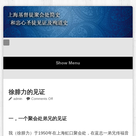
Show Menu
难忘的一九四八
忠心圣徒见证
关于本站
站务公告
徐腓力的见证
on
admin
Comments Off
徐
腓
力
一，一个聚会处弟兄的见证
的
见
我（徐腓力）于1950年在上海虹口聚会处，在蓝志一弟兄传福音