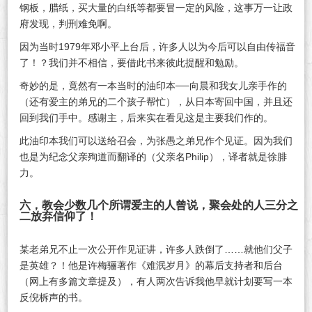
钢板，腊纸，买大量的白纸等都要冒一定的风险，这事万一让政
府发现，判刑难免啊。
因为当时1979年邓小平上台后，许多人以为今后可以自由传福音
了！？我们并不相信，要借此书来彼此提醒和勉励。
奇妙的是，竟然有一本当时的油印本──向晨和我女儿亲手作的
（还有爱主的弟兄的二个孩子帮忙），从日本寄回中国，并且还
回到我们手中。感谢主，后来实在看见这是主要我们作的。
此油印本我们可以送给召会，为张愚之弟兄作个见证。因为我们
也是为纪念父亲殉道而翻译的（父亲名Philip），译者就是徐腓
力。
六，教会少数几个所谓爱主的人曾说，聚会处的人三分之
二放弃信仰了！
某老弟兄不止一次公开作见证讲，许多人跌倒了……就他们父子
是英雄？！他是许梅骊著作《难泯岁月》的幕后支持者和后台
（网上有多篇文章提及），有人两次告诉我他早就计划要写一本
反倪柝声的书。