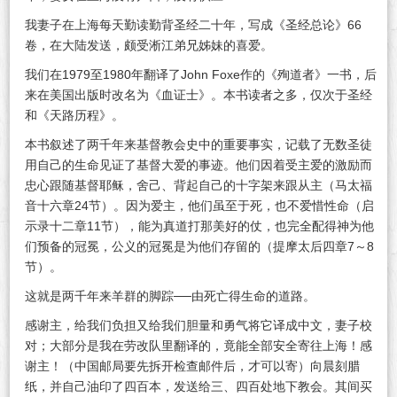
我妻子在上海每天勤读勤背圣经二十年，写成《圣经总论》66
卷，在大陆发送，颇受淅江弟兄姊妹的喜爱。
我们在1979至1980年翻译了John Foxe作的《殉道者》一书，后
来在美国出版时改名为《血证士》。本书读者之多，仅次于圣经
和《天路历程》。
本书叙述了两千年来基督教会史中的重要事实，记载了无数圣徒
用自己的生命见证了基督大爱的事迹。他们因着受主爱的激励而
忠心跟随基督耶稣，舍己、背起自己的十字架来跟从主（马太福
音十六章24节）。因为爱主，他们虽至于死，也不爱惜性命（启
示录十二章11节），能为真道打那美好的仗，也完全配得神为他
们预备的冠冕，公义的冠冕是为他们存留的（提摩太后四章7～8
节）。
这就是两千年来羊群的脚踪──由死亡得生命的道路。
感谢主，给我们负担又给我们胆量和勇气将它译成中文，妻子校
对；大部分是我在劳改队里翻译的，竟能全部安全寄往上海！感
谢主！（中国邮局要先拆开检查邮件后，才可以寄）向晨刻腊
纸，并自己油印了四百本，发送给三、四百处地下教会。其间买